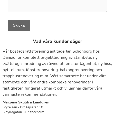
Vad våra kunder säger
Vår bostadsrättsförening anlitade Jan Schönborg hos
B
Danixo för komplett projektledning av stambyte, ny
p
tvättstuga, inredning av råvind till en stor lägenhet, ny hiss,
2
nytt el-rum, fönsterenovering, balkongrenovering och
k
trapphusrenovering m.m. Vårt samarbete har under vårt
m
stambyte och våra andra komplexa renoveringar i
o
fastigheten fungerat utmärkt och vi lämnar därför våra
D
varmaste rekommendationer.
O
G
Marzena Skuldra Lundgren
Styrelsen - Brf Kejsaren 18
Sibyllegatan 31, Stockholm