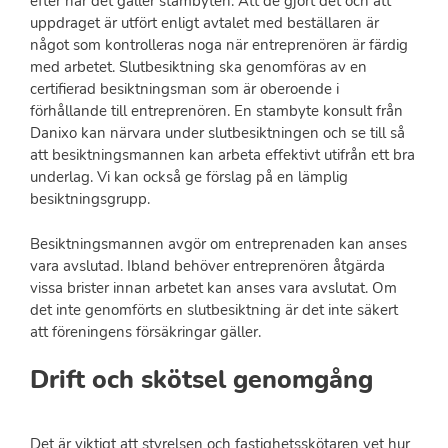
efter när det gäller stambyten. Att de gjort det och att
uppdraget är utfört enligt avtalet med beställaren är
något som kontrolleras noga när entreprenören är färdig
med arbetet. Slutbesiktning ska genomföras av en
certifierad besiktningsman som är oberoende i
förhållande till entreprenören. En stambyte konsult från
Danixo kan närvara under slutbesiktningen och se till så
att besiktningsmannen kan arbeta effektivt utifrån ett bra
underlag. Vi kan också ge förslag på en lämplig
besiktningsgrupp.
Besiktningsmannen avgör om entreprenaden kan anses
vara avslutad. Ibland behöver entreprenören åtgärda
vissa brister innan arbetet kan anses vara avslutat. Om
det inte genomförts en slutbesiktning är det inte säkert
att föreningens försäkringar gäller.
Drift och skötsel genomgång
Det är viktigt att styrelsen och fastighetsskötaren vet hur