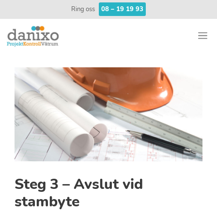
Hoppa
Ring oss
08 – 19 19 93
till
innehåll
M
Steg 3 – Avslut vid
stambyte