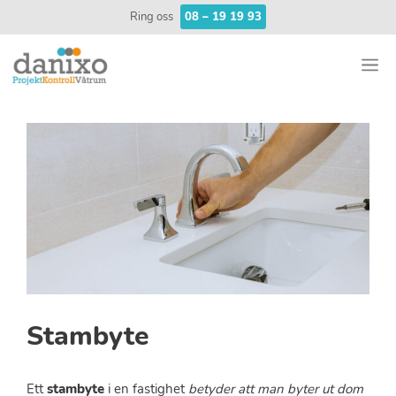
Hoppa
Ring oss
08 – 19 19 93
till
innehåll
M
Stambyte
Ett
stambyte
i en fastighet
betyder att man byter ut dom