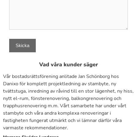
Vad våra kunder säger
Vår bostadsrättsförening anlitade Jan Schönborg hos
B
Danixo för komplett projektledning av stambyte, ny
p
tvättstuga, inredning av råvind till en stor lägenhet, ny hiss,
2
nytt el-rum, fönsterenovering, balkongrenovering och
k
trapphusrenovering m.m. Vårt samarbete har under vårt
m
stambyte och våra andra komplexa renoveringar i
o
fastigheten fungerat utmärkt och vi lämnar därför våra
D
varmaste rekommendationer.
O
G